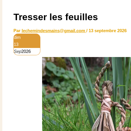
Tresser les feuilles
Par
lechemindesmains@gmail.com
/
13 septembre 2026
dim
13
Sep
2026