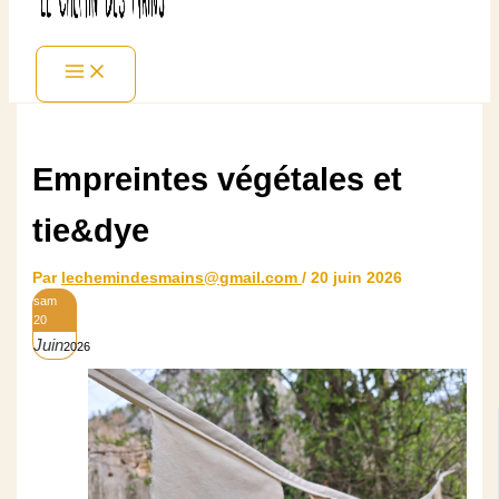
Empreintes végétales et
tie&dye
Par
lechemindesmains@gmail.com
/
20 juin 2026
sam
20
Juin
2026